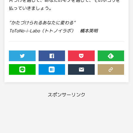
片づけを通して、あなたのモノを通して、そのホコリを
払っていきましょう。
”かたづけられるあなたに変わる”
ToToNo-i-Labo（トトノイラボ） 橋本英明
TWEET
SHARE
POCKET
FEEDLY
LINE
HATENA
MAIL
COPY LINK
スポンサーリンク