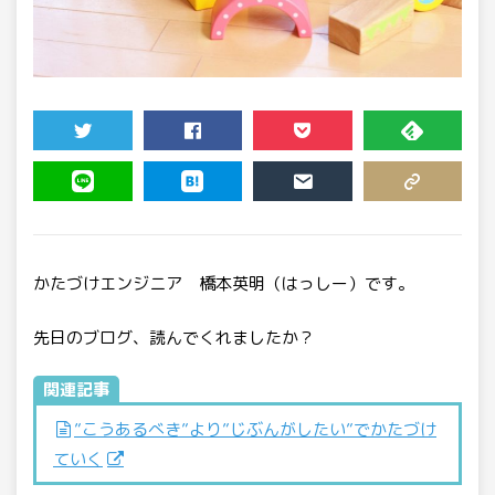
TWEET
SHARE
POCKET
FEEDLY
LINE
HATENA
MAIL
COPY LINK
かたづけエンジニア 橋本英明（はっしー）です。
先日のブログ、読んでくれましたか？
関連記事
”こうあるべき”より”じぶんがしたい”でかたづけ
ていく