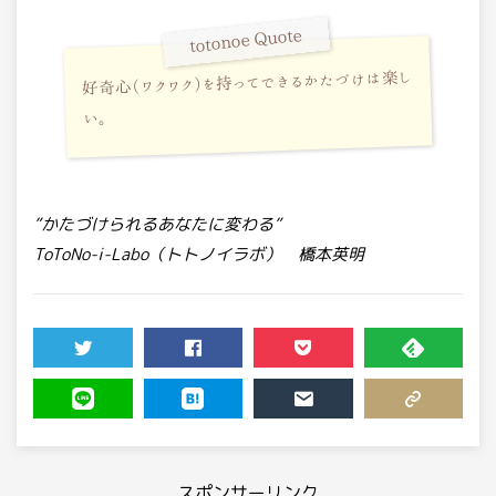
totonoe Quote
好奇心（ワクワク）を持ってできるかたづけは楽し
い。
”かたづけられるあなたに変わる”
ToToNo-i-Labo（トトノイラボ） 橋本英明
TWEET
SHARE
POCKET
FEEDLY
LINE
HATENA
MAIL
COPY LINK
スポンサーリンク