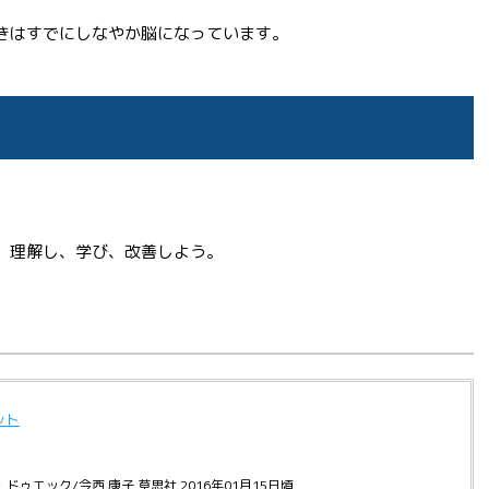
きはすでにしなやか脳になっています。
。
、理解し、学び、改善しよう。
ット
ドゥエック/今西 康子 草思社 2016年01月15日頃