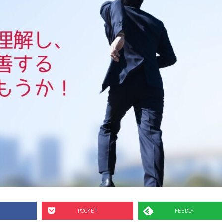
POCKET
FEEDLY