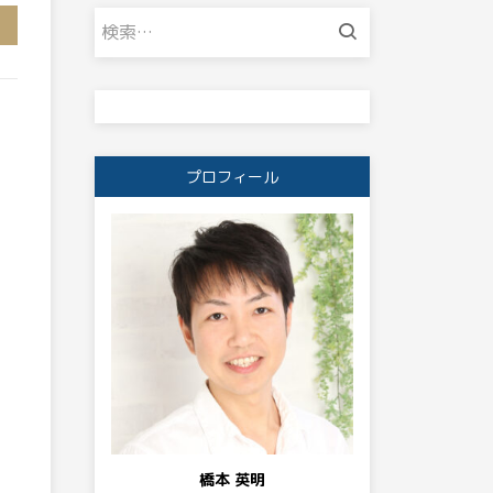
検
索:
プロフィール
橋本 英明