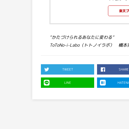
楽天
”かたづけられるあなたに変わる”
ToToNo-i-Labo（トトノイラボ） 橋本
TWEET
SHARE
LINE
HATEN