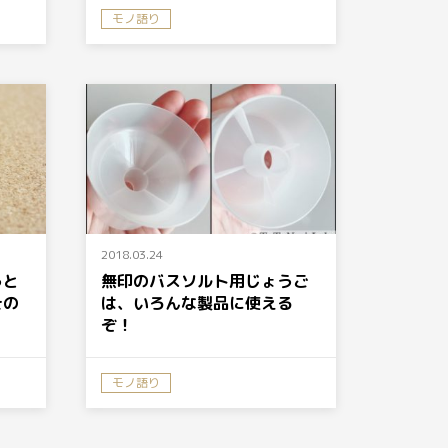
モノ語り
2018.03.24
うと
無印のバスソルト用じょうご
その
は、いろんな製品に使える
ぞ！
モノ語り