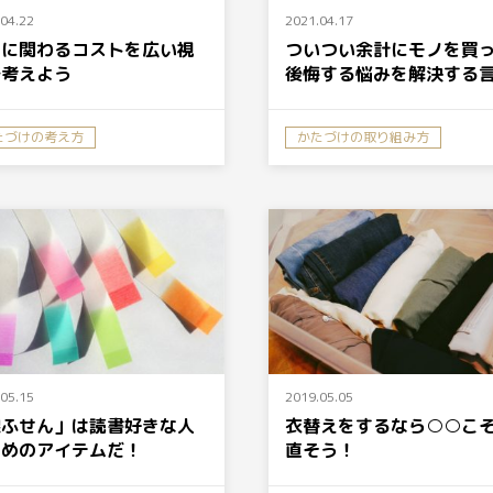
04.22
2021.04.17
ノに関わるコストを広い視
ついつい余計にモノを買
で考えよう
後悔する悩みを解決する
たづけの考え方
かたづけの取り組み方
05.15
2019.05.05
線ふせん」は読書好きな人
衣替えをするなら○○こ
ためのアイテムだ！
直そう！