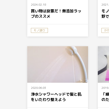
2024.02.18
2021.
買い物は投票だ！無添加ラッ
モ
プのススメ
野
モノ語り
か
2020.06.03
2019.
浄水シャワーヘッドで髪と肌
「
をいたわり整えよう
の