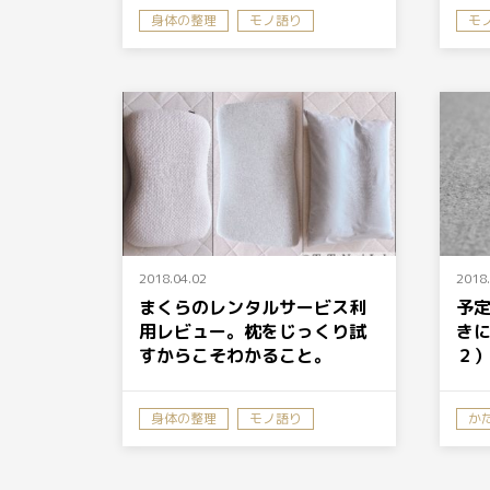
身体の整理
モノ語り
モ
2018.04.02
2018.
まくらのレンタルサービス利
予
用レビュー。枕をじっくり試
き
すからこそわかること。
２
身体の整理
モノ語り
か
か