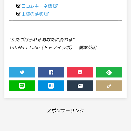
ヨコムキーネ枕
王様の夢枕
”かたづけられるあなたに変わる”
ToToNo-i-Labo（トトノイラボ） 橋本英明
TWEET
SHARE
POCKET
FEEDLY
LINE
HATENA
MAIL
COPY LINK
スポンサーリンク